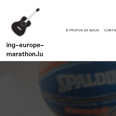
Skip
to
content
À PROPOS DE NOUS
CONTA
ing-europe-
marathon.lu