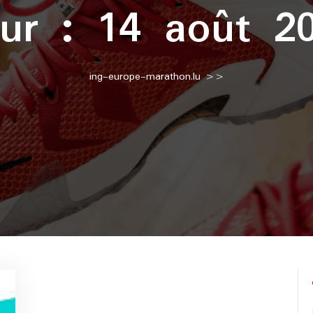
ur :
14 août 2
ing-europe-marathon.lu
>>