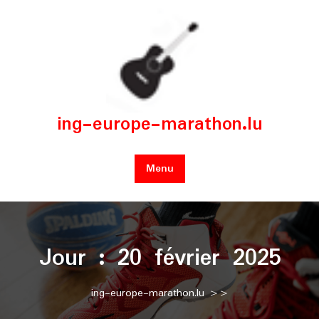
Skip
to
content
ing-europe-marathon.lu
Menu
Jour :
20 février 2025
ing-europe-marathon.lu
>>