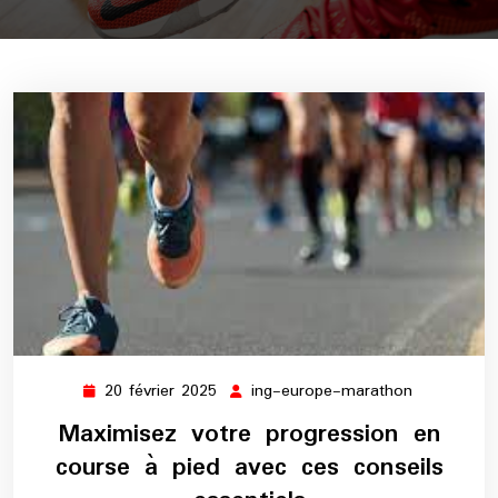
20 février 2025
ing-europe-marathon
20
ing-
février
europe-
Maximisez votre progression en
2025
marathon
course à pied avec ces conseils