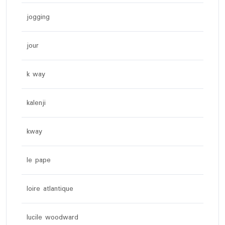
jogging
jour
k way
kalenji
kway
le pape
loire atlantique
lucile woodward