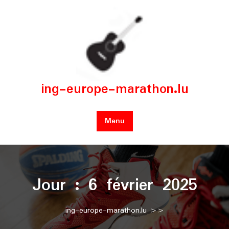
Skip
to
content
ing-europe-marathon.lu
Menu
Jour :
6 février 2025
ing-europe-marathon.lu
>>