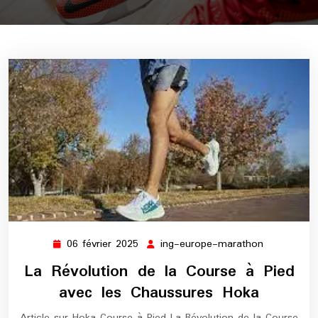
06 février 2025
ing-europe-marathon
06
ing-
février
europe-
La Révolution de la Course à Pied
2025
marathon
avec les Chaussures Hoka