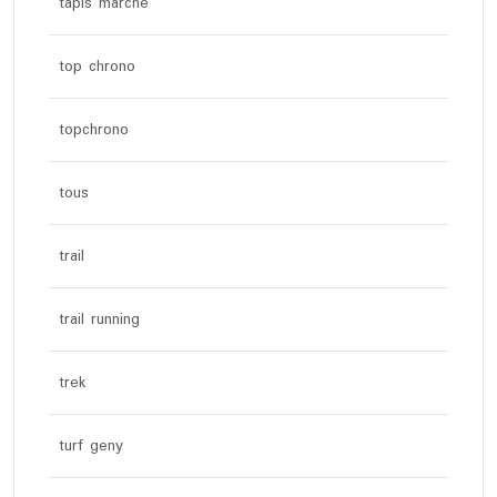
tapis marche
top chrono
topchrono
tous
trail
trail running
trek
turf geny