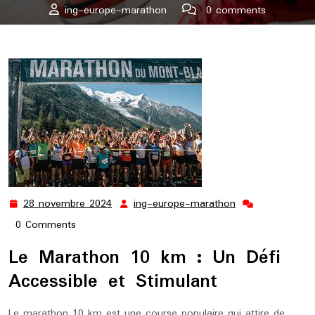
ing-europe-marathon
0 comments
ing-europe-marathon.lu
>>
10 km
>> Défiez-vous avec le
Marathon 10 km : Une Course Accessible et Stimulante
28 novembre 2024
ing-europe-marathon
28
ing-
novembre
europe-
0 Comments
2024
marathon
Le Marathon 10 km : Un Défi
Accessible et Stimulant
Le marathon 10 km est une course populaire qui attire de