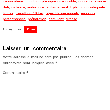
camaraderie
,
condition physique raisonnable
,
coureurs
,
course
,
défi
,
distance
,
endurance
,
entraînement
,
hydratation adéquate
,
limites
,
marathon 10 km
,
objectifs personnels
,
parcours
,
performances
,
préparation
,
stimulant
,
vitesse
Categories:
10 km
Laisser un commentaire
Votre adresse e-mail ne sera pas publiée.
Les champs
obligatoires sont indiqués avec
*
Commentaire
*