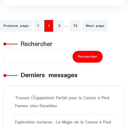
Pagination
…
Previous page
1
2
3
73
Next page
des
publications
Rechercher
Rechercher
Derniers messages
Trouvez l’Équipement Parfait pour la Course à Pied
Femme chez Decathlon
Exploration nocturne : La Magie de la Course à Pied