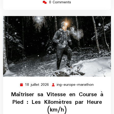
0 Comments
18 juillet 2026
ing-europe-marathon
18
ing-
juillet
europe-
Maîtriser sa Vitesse en Course à
2026
marathon
Pied : Les Kilomètres par Heure
(km/h)