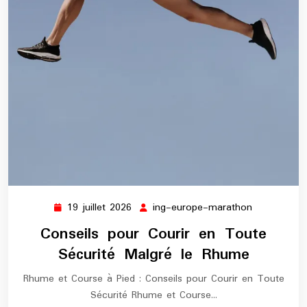
19 juillet 2026
ing-europe-marathon
19
ing-
juillet
europe-
Conseils pour Courir en Toute
2026
marathon
Sécurité Malgré le Rhume
Rhume et Course à Pied : Conseils pour Courir en Toute
Sécurité Rhume et Course…