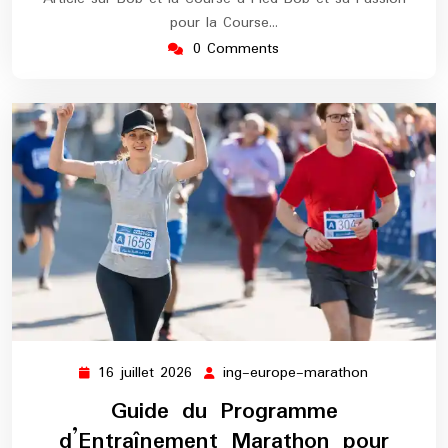
pour la Course…
0 Comments
16 juillet 2026
ing-europe-marathon
16
ing-
juillet
europe-
Guide du Programme
2026
marathon
d’Entraînement Marathon pour