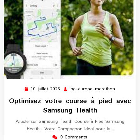
10 juillet 2026
ing-europe-marathon
10
ing-
juillet
europe-
Optimisez votre course à pied avec
2026
marathon
Samsung Health
Article sur Samsung Health Course à Pied Samsung
Health : Votre Compagnon Idéal pour la…
0 Comments