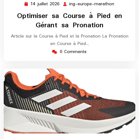
14 juillet 2026
ing-europe-marathon
14
ing-
juillet
europe-
Optimiser sa Course à Pied en
2026
marathon
Gérant sa Pronation
Article sur la Course à Pied et la Pronation La Pronation
en Course à Pied…
0 Comments