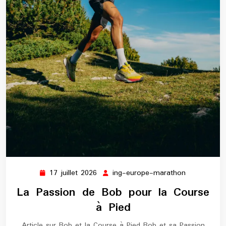
17 juillet 2026
ing-europe-marathon
17
ing-
juillet
europe-
La Passion de Bob pour la Course
2026
marathon
à Pied
Article sur Bob et la Course à Pied Bob et sa Passion