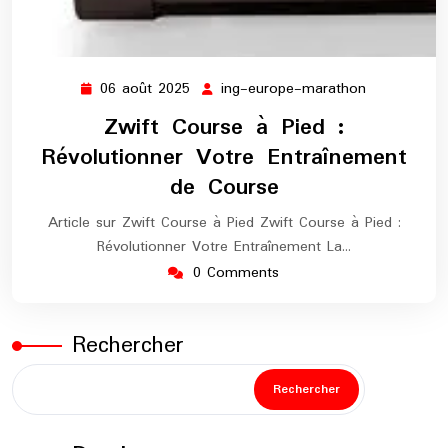
06 août 2025
ing-europe-marathon
06
ing-
août
europe-
Zwift Course à Pied :
2025
marathon
Révolutionner Votre Entraînement
de Course
Article sur Zwift Course à Pied Zwift Course à Pied :
Révolutionner Votre Entraînement La…
0 Comments
Rechercher
Rechercher