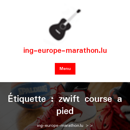
Skip
to
content
ing-europe-marathon.lu
Menu
Étiquette :
zwift course a
pied
ing-europe-marathon.lu
>>