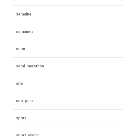
semaine
semaines
semi
semi marathon
site
site pmu
sport
sport mincir