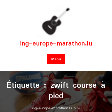
Skip
to
content
ing-europe-marathon.lu
Menu
Étiquette :
zwift course à
pied
ing-europe-marathon.lu
>>