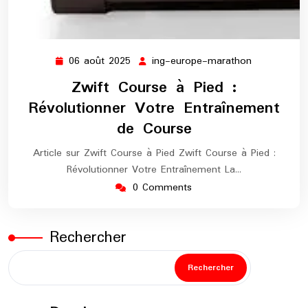
06 août 2025
ing-europe-marathon
06
ing-
août
europe-
Zwift Course à Pied :
2025
marathon
Révolutionner Votre Entraînement
de Course
Article sur Zwift Course à Pied Zwift Course à Pied :
Révolutionner Votre Entraînement La…
0 Comments
Rechercher
Rechercher