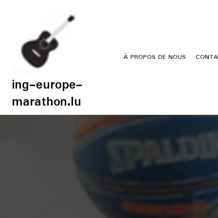
Skip
to
content
À PROPOS DE NOUS
CONTA
ing-europe-
marathon.lu