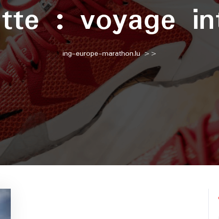
ette :
voyage int
ing-europe-marathon.lu
>>