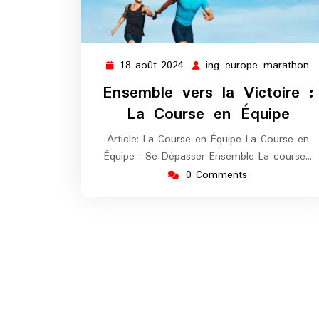
18 août 2024
ing-europe-marathon
18
in
août
e
Ensemble vers la Victoire :
2024
m
La Course en Équipe
Article: La Course en Équipe La Course en
Équipe : Se Dépasser Ensemble La course…
0 Comments