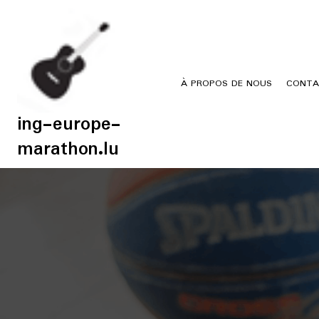
Skip
to
content
À PROPOS DE NOUS
CONTA
ing-europe-
marathon.lu