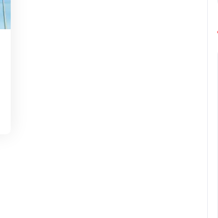
g-
urope-
arathon