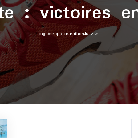
tte :
victoires 
ing-europe-marathon.lu
>>