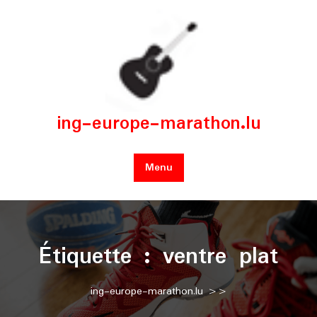
Skip
to
content
ing-europe-marathon.lu
Menu
Étiquette :
ventre plat
ing-europe-marathon.lu
>>