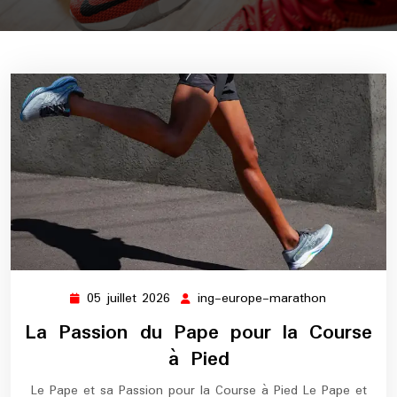
05 juillet 2026
ing-europe-marathon
05
ing-
juillet
europe-
La Passion du Pape pour la Course
2026
marathon
à Pied
Le Pape et sa Passion pour la Course à Pied Le Pape et