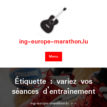
Skip
to
content
ing-europe-marathon.lu
Menu
Étiquette :
variez vos
séances d’entraînement
ing-europe-marathon.lu
>>