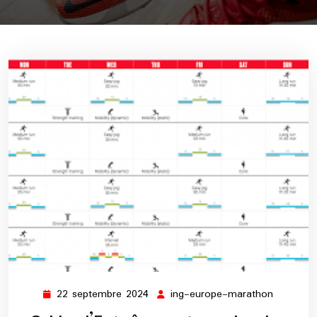
22 septembre 2024
ing-europe-marathon
22
ing-
septembre
europe-