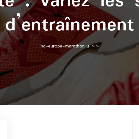
tte :
variez les
d’entraînement
ing-europe-marathon.lu
>>