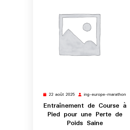
22 août 2025
ing-europe-marathon
22
in
août
e
Entraînement de Course à
2025
m
Pied pour une Perte de
Poids Saine