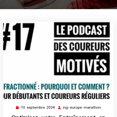
10 septembre 2024
ing-europe-marathon
10
ing-
septembre
europe-