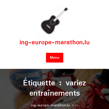
Skip
to
content
ing-europe-marathon.lu
Menu
Étiquette :
variez
entraînements
ing-europe-marathon.lu
>>