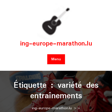
Skip
to
content
ing-europe-marathon.lu
Menu
Étiquette :
variété des
entraînements
ing-europe-marathon.lu
>>