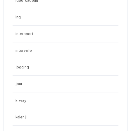
idée cadeau
ing
intersport
intervalle
jogging
jour
k way
kalenji