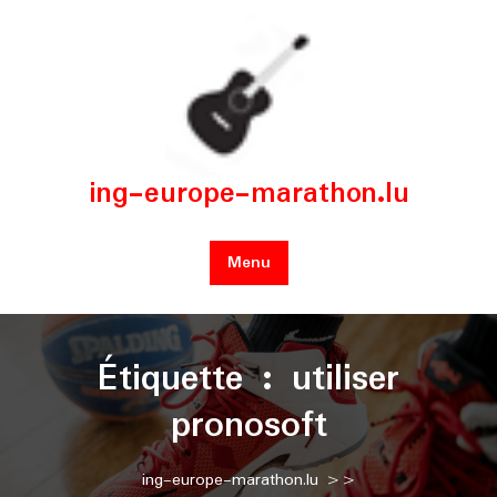
Skip
to
content
ing-europe-marathon.lu
Menu
Étiquette :
utiliser
pronosoft
ing-europe-marathon.lu
>>