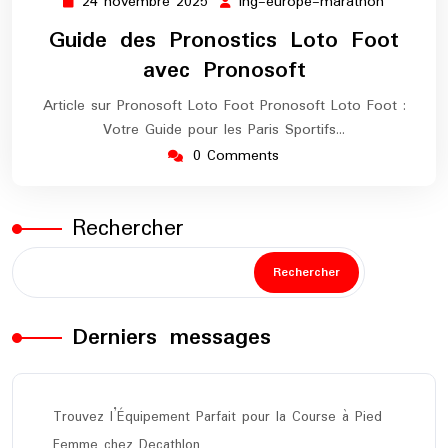
24 novembre 2025
ing-europe-marathon
24
ing-
novembre
europe-
Guide des Pronostics Loto Foot
2025
maratho
avec Pronosoft
Article sur Pronosoft Loto Foot Pronosoft Loto Foot :
Votre Guide pour les Paris Sportifs…
0 Comments
Rechercher
Rechercher
Derniers messages
Trouvez l’Équipement Parfait pour la Course à Pied
Femme chez Decathlon