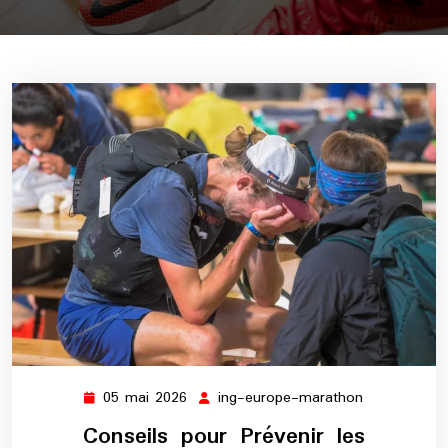
05 mai 2026
ing-europe-marathon
05
ing-
mai
europe-
Conseils pour Prévenir les
2026
marathon