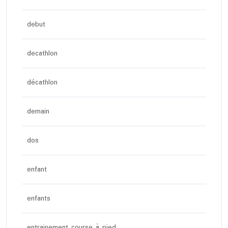
debut
decathlon
décathlon
demain
dos
enfant
enfants
entrainement course à pied