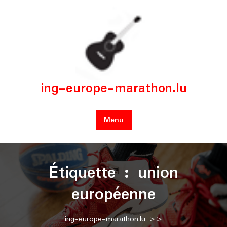
Skip
to
content
ing-europe-marathon.lu
Menu
Étiquette :
union
européenne
ing-europe-marathon.lu
>>