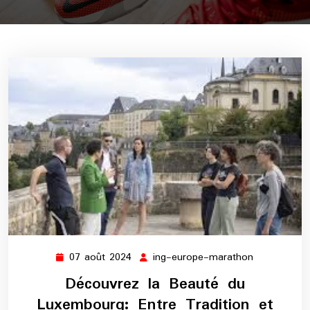
07 août 2024
ing-europe-marathon
07
ing-
août
europe-
Découvrez la Beauté du
2024
marathon
Luxembourg: Entre Tradition et