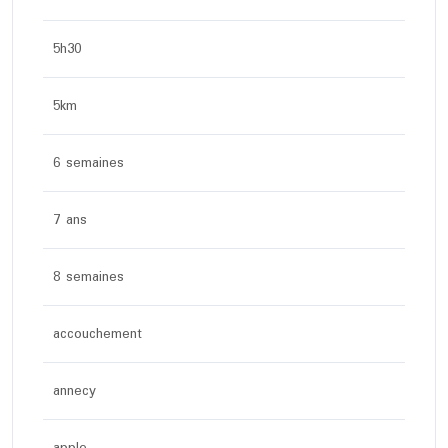
5h30
5km
6 semaines
7 ans
8 semaines
accouchement
annecy