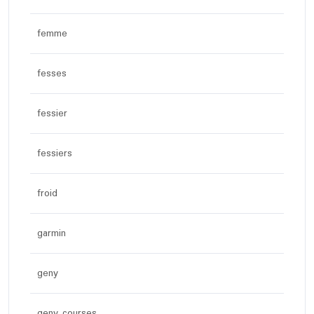
femme
fesses
fessier
fessiers
froid
garmin
geny
geny courses