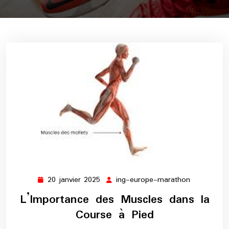
20 janvier 2025
ing-europe-marathon
20
ing-
janvier
europe-
L’Importance des Muscles dans la
2025
marathon
Course à Pied