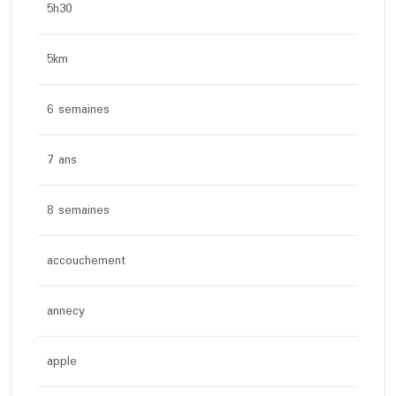
5h30
5km
6 semaines
7 ans
8 semaines
accouchement
annecy
apple