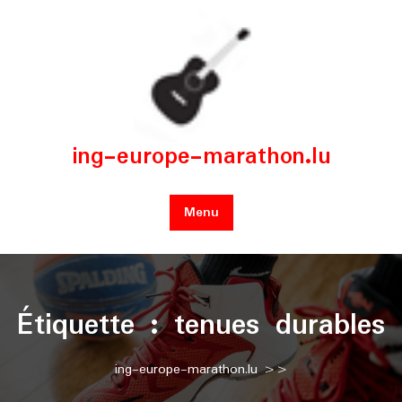
Skip
to
content
ing-europe-marathon.lu
Menu
Étiquette :
tenues durables
ing-europe-marathon.lu
>>