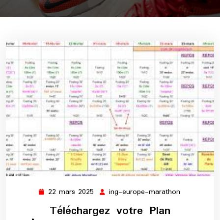
22 mars 2025
ing-europe-marathon
22
ing-
mars
europe-
Téléchargez votre Plan
2025
marathon