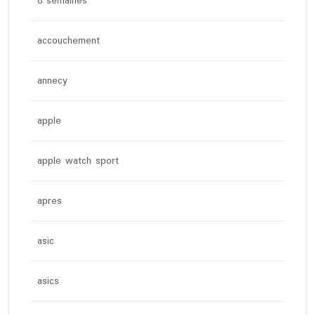
8 semaines
accouchement
annecy
apple
apple watch sport
apres
asic
asics