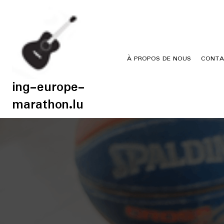
Skip
to
content
À PROPOS DE NOUS
CONTA
ing-europe-
marathon.lu