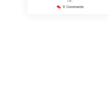
La…
0 Comments