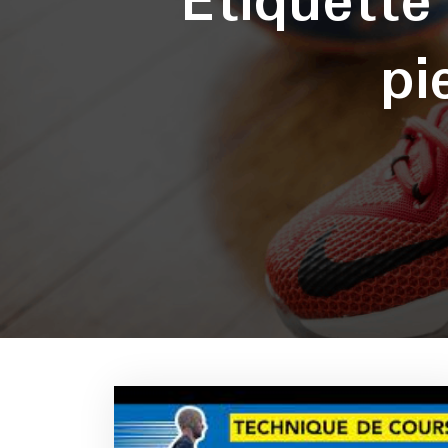
Étiquett
pi