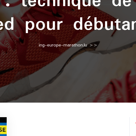
e :
technique de
ed pour débuta
ing-europe-marathon.lu
>>