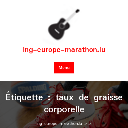
Skip
to
content
ing-europe-marathon.lu
Menu
Étiquette :
taux de graisse
corporelle
ing-europe-marathon.lu
>>