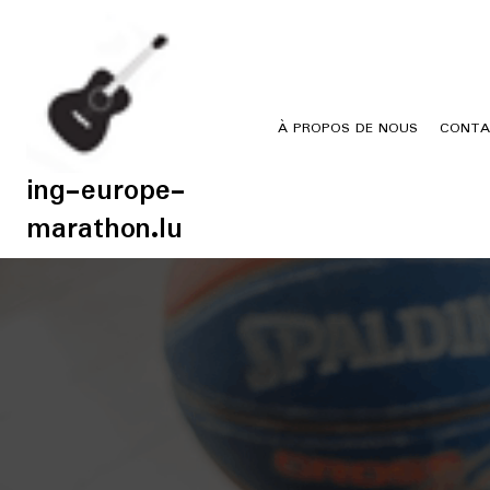
Skip
to
content
À PROPOS DE NOUS
CONTA
ing-europe-
marathon.lu