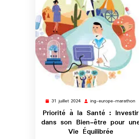
31 juillet 2024
ing-europe-marathon
31
i
juillet
e
Priorité à la Santé : Investir
2024
m
dans son Bien-être pour un
Vie Équilibrée