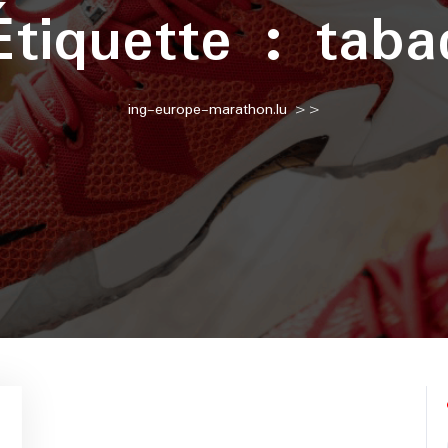
Étiquette :
taba
ing-europe-marathon.lu
>>