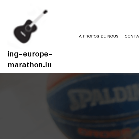
Skip
to
content
À PROPOS DE NOUS
CONTA
ing-europe-
marathon.lu