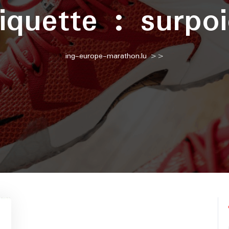
tiquette :
surpo
ing-europe-marathon.lu
>>