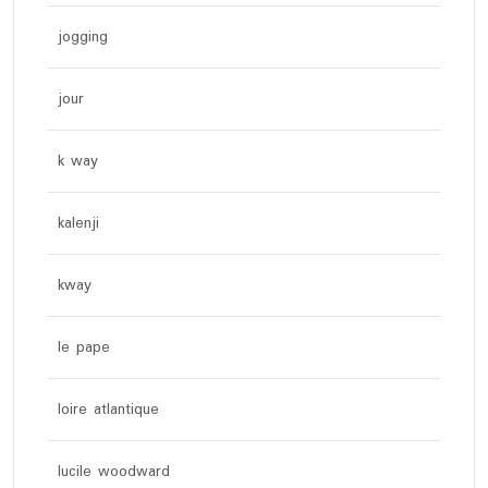
jogging
jour
k way
kalenji
kway
le pape
loire atlantique
lucile woodward