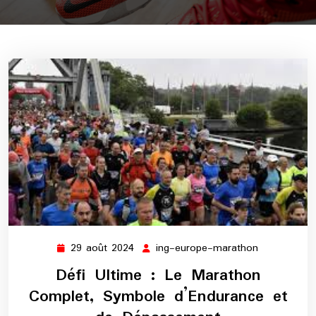
29 août 2024
ing-europe-marathon
29
ing-
août
europe-
Défi Ultime : Le Marathon
2024
marathon
Complet, Symbole d’Endurance et