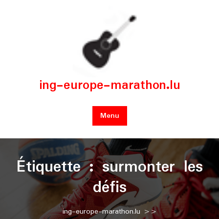
Skip
to
content
ing-europe-marathon.lu
Menu
Étiquette :
surmonter les
défis
ing-europe-marathon.lu
>>