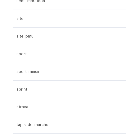
semi marathon
site
site pmu
sport
sport mincir
sprint
strava
tapis de marche