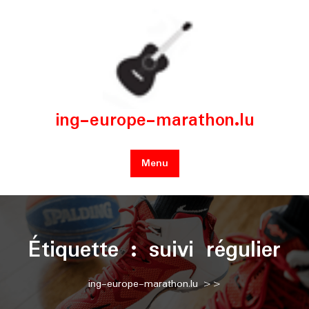
Skip
to
content
ing-europe-marathon.lu
Menu
Étiquette :
suivi régulier
ing-europe-marathon.lu
>>