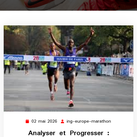
02 mai 2026
ing-europe-marathon
02
ing-
mai
europe-
Analyser et Progresser :
2026
marathon