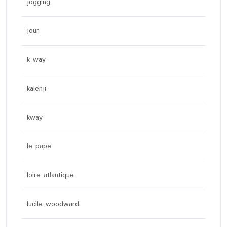
jogging
jour
k way
kalenji
kway
le pape
loire atlantique
lucile woodward