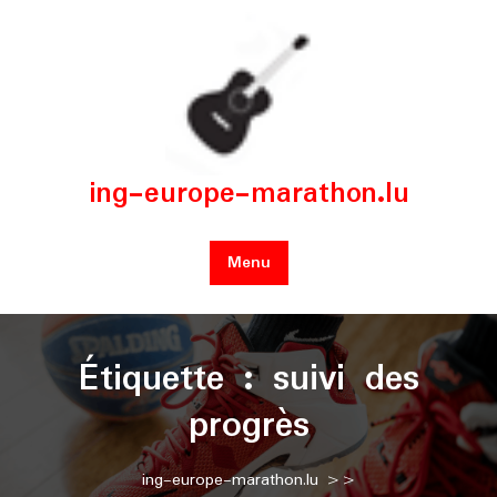
Skip
to
content
ing-europe-marathon.lu
Menu
Étiquette :
suivi des
progrès
ing-europe-marathon.lu
>>