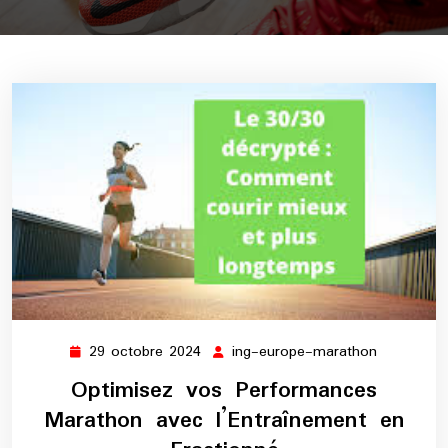
29 octobre 2024
ing-europe-marathon
29
ing-
octobre
europe-
Optimisez vos Performances
2024
marathon
Marathon avec l’Entraînement en