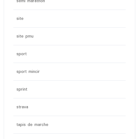
semi marathon
site
site pmu
sport
sport mincir
sprint
strava
tapis de marche