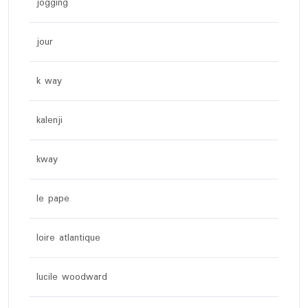
jogging
jour
k way
kalenji
kway
le pape
loire atlantique
lucile woodward