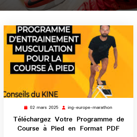
02 mars 2025
ing-europe-marathon
02
ing-
mars
europe-
Téléchargez Votre Programme de
2025
marathon
Course à Pied en Format PDF