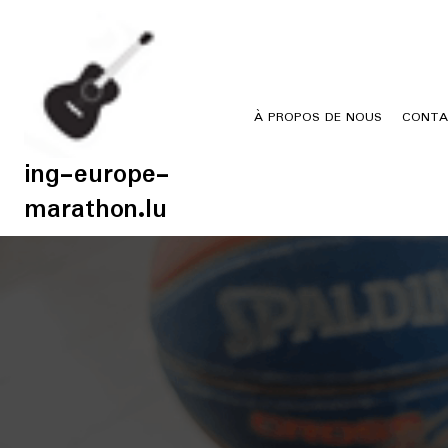
Skip
to
content
À PROPOS DE NOUS
CONTA
ing-europe-
marathon.lu