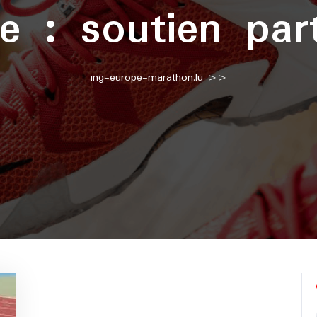
te :
soutien part
ing-europe-marathon.lu
>>