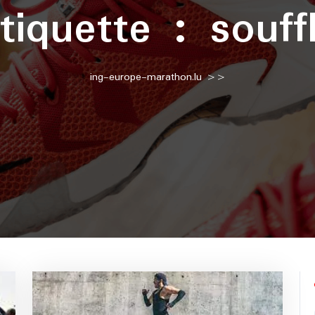
tiquette :
souff
ing-europe-marathon.lu
>>