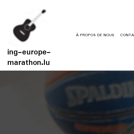
Skip
to
content
À PROPOS DE NOUS
CONTA
ing-europe-
marathon.lu