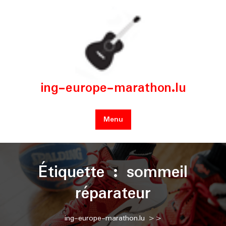
Skip
to
content
ing-europe-marathon.lu
Menu
Étiquette :
sommeil
réparateur
ing-europe-marathon.lu
>>