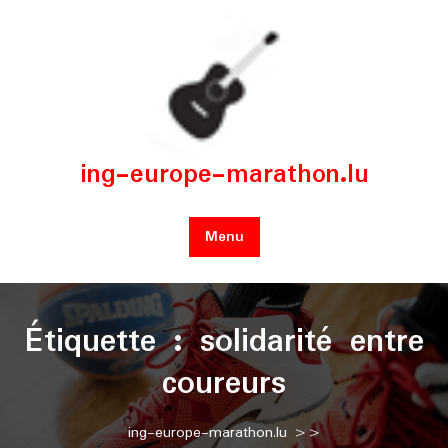
Skip
to
content
ing-europe-marathon.lu
Menu
Étiquette :
solidarité entre
coureurs
ing-europe-marathon.lu
>>