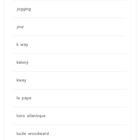
jogging
jour
k way
kalenji
kway
le pape
loire atlantique
lucile woodward