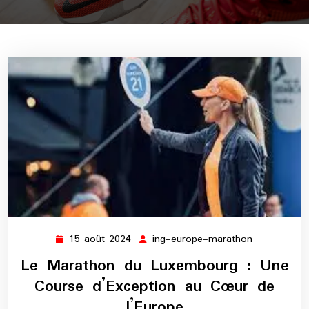
15 août 2024
ing-europe-marathon
15
ing-
août
europe-
Le Marathon du Luxembourg : Une
2024
marathon
Course d’Exception au Cœur de
l’Europe