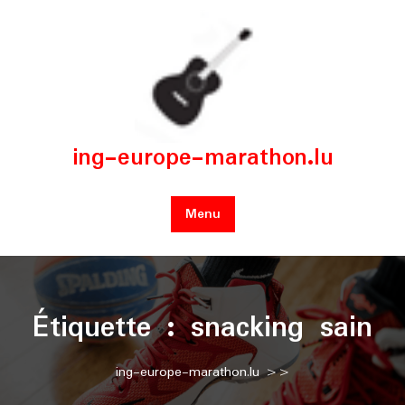
Skip
to
content
ing-europe-marathon.lu
Menu
Étiquette :
snacking sain
ing-europe-marathon.lu
>>