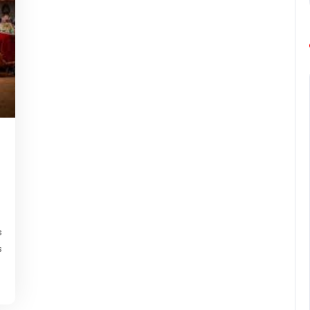
g-
urope-
arathon
s
s