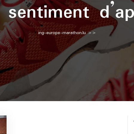
:
sentiment d’a
ing-europe-marathon.lu
>>