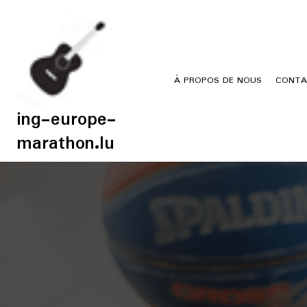
Skip
to
content
À PROPOS DE NOUS
CONTA
ing-europe-
marathon.lu