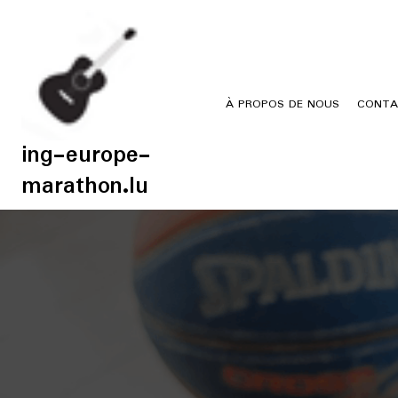
Skip
to
content
À PROPOS DE NOUS
CONTA
ing-europe-
marathon.lu