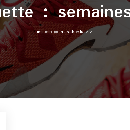
uette :
semaine
ing-europe-marathon.lu
>>