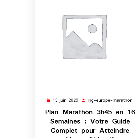
13 juin 2025
ing-europe-marathon
13
in
juin
eu
Plan Marathon 3h45 en 16
2025
ma
Semaines : Votre Guide
Complet pour Atteindre