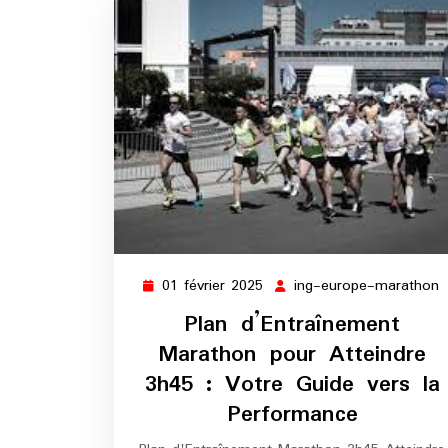
01 février 2025
ing-europe-marathon
01
i
février
e
Plan d’Entraînement
2025
m
Marathon pour Atteindre
3h45 : Votre Guide vers la
Performance