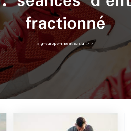
 :
séances d’en
fractionné
ing-europe-marathon.lu
>>