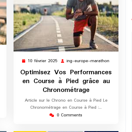
10 février 2025
ing-europe-marathon
10
ing-
février
europe-
Optimisez Vos Performances
2025
marathon
en Course à Pied grâce au
Chronométrage
Article sur le Chrono en Course à Pied Le
Chronométrage en Course à Pied :…
0 Comments