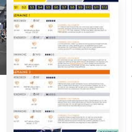
ng-
urope-
arathon