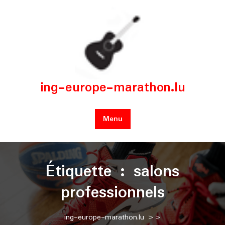
Skip
to
content
ing-europe-marathon.lu
Menu
Étiquette :
salons
professionnels
ing-europe-marathon.lu
>>