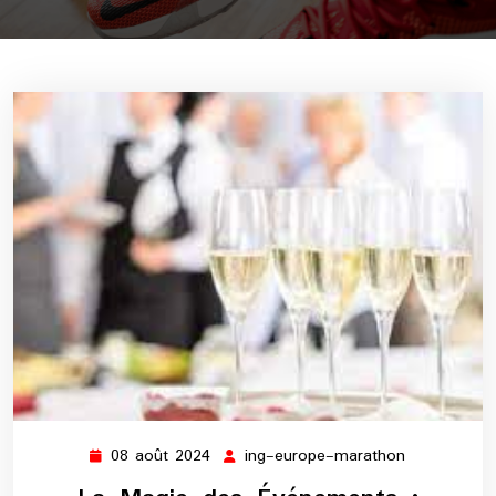
08 août 2024
ing-europe-marathon
08
ing-
août
europe-