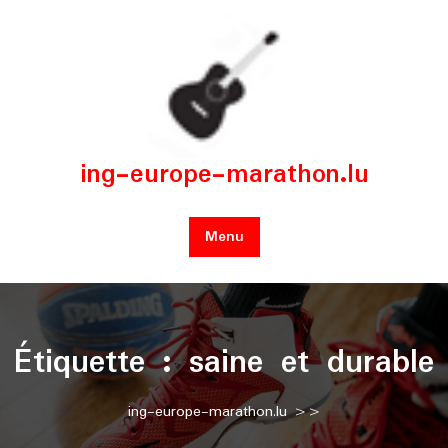
Skip
to
content
ing-europe-marathon.lu
Menu
Étiquette :
saine et durable
ing-europe-marathon.lu
>>