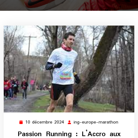
10 décembre 2024
ing-europe-marathon
10
ing-
décembre
europe-
Passion Running : L’Accro aux
2024
maratho