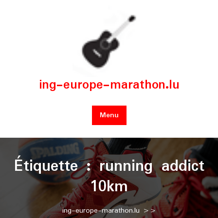
Skip
to
content
ing-europe-marathon.lu
Menu
Étiquette :
running addict
10km
ing-europe-marathon.lu
>>