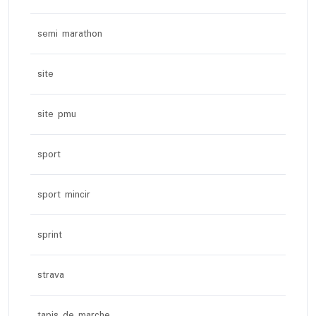
semi marathon
site
site pmu
sport
sport mincir
sprint
strava
tapis de marche