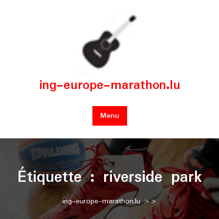
Skip
to
content
ing-europe-marathon.lu
Menu
Étiquette :
riverside park
ing-europe-marathon.lu
>>