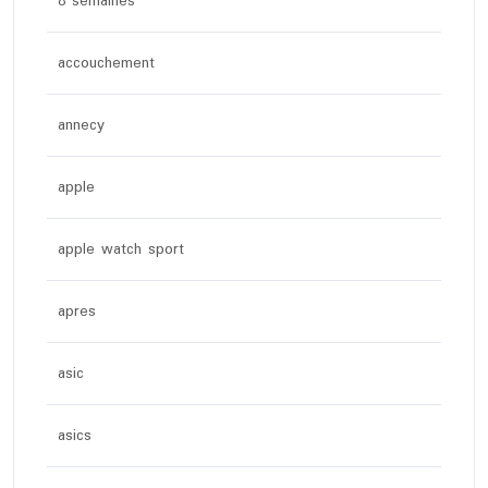
8 semaines
accouchement
annecy
apple
apple watch sport
apres
asic
asics