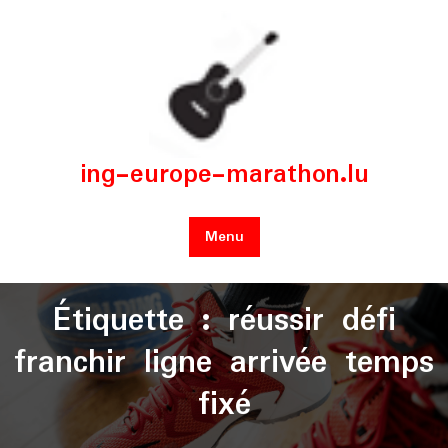
Skip
to
content
ing-europe-marathon.lu
Menu
Étiquette :
réussir défi
franchir ligne arrivée temps
fixé