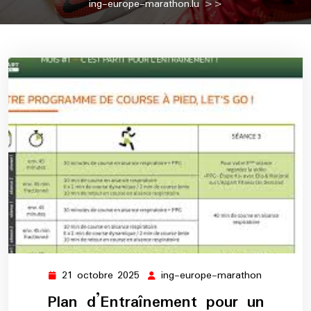
ing-europe-marathon.lu
>>
21 octobre 2025
ing-europe-marathon
21
ing-
octobre
europe-
Plan d’Entraînement pour un
2025
marathon