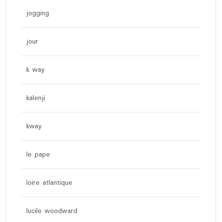
jogging
jour
k way
kalenji
kway
le pape
loire atlantique
lucile woodward