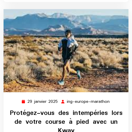
29 janvier 2025
ing-europe-marathon
29
ing-
janvier
europe-
Protégez-vous des intempéries lors
2025
marathon
de votre course à pied avec un
Kway