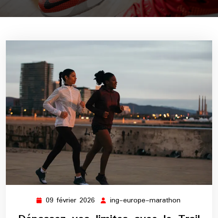
09 février 2026
ing-europe-marathon
09
ing-
février
europe-