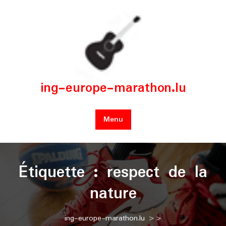
Skip
to
content
ing-europe-marathon.lu
Menu
Étiquette :
respect de la
nature
ing-europe-marathon.lu
>>