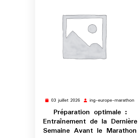
03 juillet 2026
ing-europe-marathon
03
i
juillet
e
Préparation optimale :
2026
m
Entraînement de la Dernière
Semaine Avant le Marathon