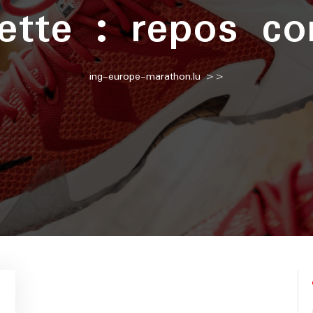
uette :
repos co
ing-europe-marathon.lu
>>