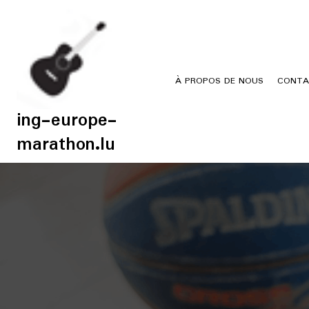
Skip
to
content
À PROPOS DE NOUS
CONTA
ing-europe-
marathon.lu