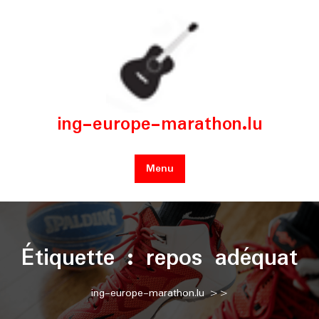
Skip
to
content
ing-europe-marathon.lu
Menu
Étiquette :
repos adéquat
ing-europe-marathon.lu
>>