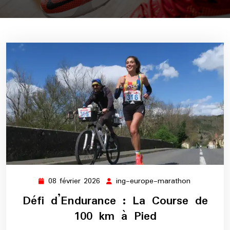
08 février 2026
ing-europe-marathon
08
ing-
février
europe-
Défi d’Endurance : La Course de
2026
marathon
100 km à Pied