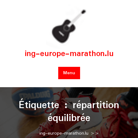
Skip
to
content
ing-europe-marathon.lu
Menu
Étiquette :
répartition
équilibrée
ing-europe-marathon.lu
>>