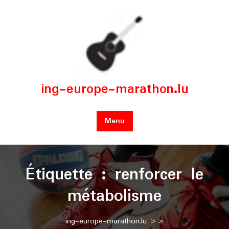
Skip
to
content
ing-europe-marathon.lu
Menu
Étiquette :
renforcer le
métabolisme
ing-europe-marathon.lu
>>