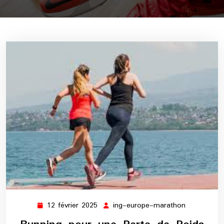
12 février 2025
ing-europe-marathon
12
ing-
février
europe-